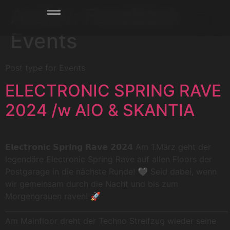
Archiv:
Facebook
Events
Post type for Events
ELECTRONIC SPRING RAVE
2024 /w AIO & SKANTIA
𝗘𝗹𝗲𝗰𝘁𝗿𝗼𝗻𝗶𝗰 𝗦𝗽𝗿𝗶𝗻𝗴 𝗥𝗮𝘃𝗲 𝟮𝟬𝟮𝟰 Am 1.März geht der
legendäre Electronic Spring Rave auf allen Floors der
Postgarage in die nächste Runde! 🖤 Seid dabei, wenn
wir gemeinsam durch die Nacht und bis zum
Morgengrauen raven! 🚀
______________________________________________________________
Am Mainfloor dreht der Techno Streifzug wieder seine