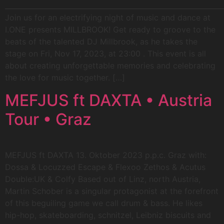
_ _____________________________________________________________
Join us for an electrifying night of music and dance at
I.ONE presents MILLBROOK! Get ready to groove to the
beats of the talented DJ Millbrook, as he takes the
stage on Fri, Nov 17, 2023, at 23:00 . This event is all
about creating unforgettable memories and celebrating
the love for music together. […]
MEFJUS ft DAXTA • Austria
Tour • Graz
MEFJUS ft DAXTA 13. Oktober 2023 p.p.c. Graz with:
Dossa & Locuzzed Escape & Flexoo Zethos & Acutus
Double:UK & Colfy Based out of Linz, north Austria,
Martin Schober is a singular protagonist at the forefront
of this beguiling game we call drum & bass. He likes
hip-hop, skateboarding, schnitzel, Leibniz biscuits and