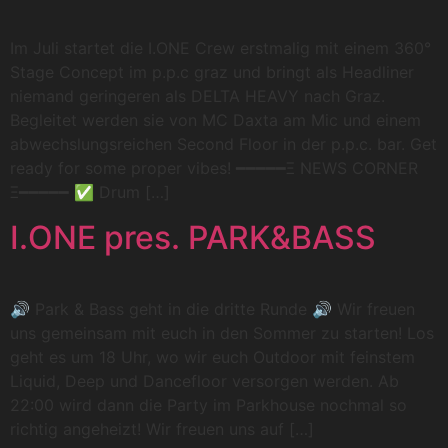
Im Juli startet die I.ONE Crew erstmalig mit einem 360°
Stage Concept im p.p.c graz und bringt als Headliner
niemand geringeren als DELTA HEAVY nach Graz.
Begleitet werden sie von MC Daxta am Mic und einem
abwechslungsreichen Second Floor in der p.p.c. bar. Get
ready for some proper vibes! ━━━━━Ξ NEWS CORNER
Ξ━━━━━ ✅ Drum […]
I.ONE pres. PARK&BASS
🔊 Park & Bass geht in die dritte Runde 🔊 Wir freuen
uns gemeinsam mit euch in den Sommer zu starten! Los
geht es um 18 Uhr, wo wir euch Outdoor mit feinstem
Liquid, Deep und Dancefloor versorgen werden. Ab
22:00 wird dann die Party im Parkhouse nochmal so
richtig angeheizt! Wir freuen uns auf […]